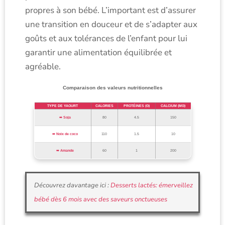
propres à son bébé. L’important est d’assurer
une transition en douceur et de s’adapter aux
goûts et aux tolérances de l’enfant pour lui
garantir une alimentation équilibrée et
agréable.
Comparaison des valeurs nutritionnelles
TYPE DE YAOURT
CALORIES
PROTÉINES (G)
CALCIUM (MG)
Soja
80
4.5
150
Noix de coco
110
1.5
10
Amande
60
1
200
Découvrez davantage ici :
Desserts lactés: émerveillez
bébé dès 6 mois avec des saveurs onctueuses