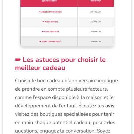
Type de cadeau
Prix moyen
Jouet d’éveil en bois
20-40 EUR
Kit de dessin
15-30 EUR
Livre interactif
25-50 EUR
Jouet personnalisé
30-60 EUR
Les astuces pour choisir le
meilleur cadeau
Choisir le bon cadeau d’anniversaire implique
de prendre en compte plusieurs facteurs,
comme l’espace disponible à la maison et le
développement de l’enfant. Écoutez les
avis
,
visitez des boutiques spécialisées pour tenir
en main chaque potentiel cadeau, posez des
questions, engagez la conversation. Soyez